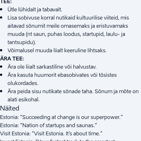
TEE:
Ütle lühidalt ja tabavalt.
Lisa sobivuse korral nutikaid kultuurilise viiteid, mis
aitavad sõnumit meile omasemaks ja eristuvamaks
muuda (nt saun, puhas loodus, startupid, laulu- ja
tantsupidu).
Võimalusel muuda liialt keeruline lihtsaks.
ÄRA TEE:
Ära ole liialt sarkastiline või halvustav.
Ära kasuta huumorit ebasobivates või tõsistes
olukordades.
Ära peida sisu nutikate sõnade taha. Sõnum ja mõte on
alati esikohal.
Näited
Estonia: “Succeeding at change is our superpower.”
Estonia: “Nation of startups and saunas.”
Visit Estonia: “Visit Estonia. It’s about time.”