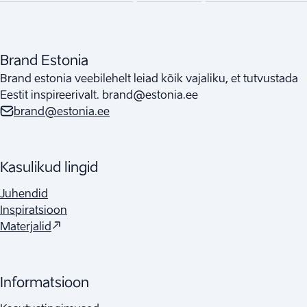
Brand Estonia
Brand estonia veebilehelt leiad kõik vajaliku, et tutvustada
Eestit inspireerivalt. brand@estonia.ee
brand@estonia.ee
Kasulikud lingid
Juhendid
Inspiratsioon
(
Avaneb uues vahelehes
)
Materjalid
Informatsioon