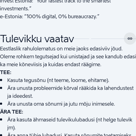
Invest Estonia: “Your fastest track to the smartest
investments.”
e-Estonia: “100% digital, 0% bureaucrazy.”
Tulevikku vaatav
Eestlaslik rahulolematus on meie jaoks edasiviiv jõud.
Oleme rohkem tegutsejad kui unistajad ja see kandub edasi
ka meie kõneviisis ja kuidas endast räägime.
TEE:
Kasuta tegusõnu (nt teeme, loome, ehitame).
Ära unusta probleemide kõrval rääkida ka lahendustest
ja ideedest.
Ära unusta oma sõnumi ja jutu mõju inimesele.
ÄRA TEE:
Ära kasuta ähmaseid tulevikulubadusi (nt helge tulevik
jm).
Ära anna tühje lubadusi. Kasuta sõnumite toetamiseks