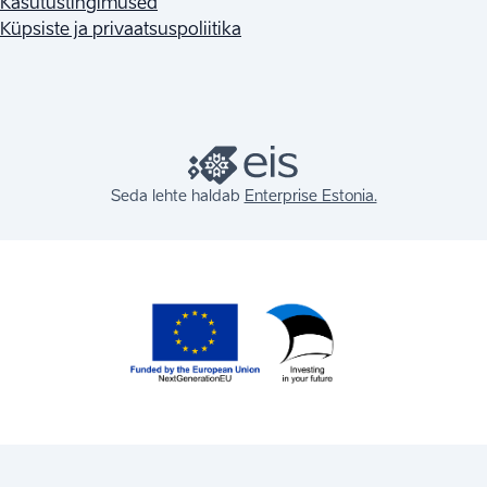
Kasutus­tingimused
Küpsiste ja privaatsuspoliitika
Seda lehte haldab
Enterprise Estonia.